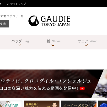
せ
サイトマップ
社に持つ手作り工房
バッグ
靴
ウェア
Bag
Shoes
Wear