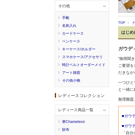
その他
手帳
TOP
名刺入れ
はじめ
カードケース
ペンケース
ガウデ
キーケース/ホルダー
スマホケース/アクセサリ
“御用聞
時計ベルトオーダーメイド
ご要望を
だきなが
アート雑貨
その他小物
一つひと
と一緒に
レディースコレクション
無理難題
レディース商品一覧
■ガウ
華Chameleon
■ガウ
財布
「自分