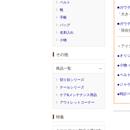
ベルト
■ガウ
靴
「大き
手帳
■ガウ
バッグ
「現在
名刺入れ
小物
＜アイ
その他
●オリ
●小物
商品一覧
●ベル
切り目シリーズ
●ジャ
テールシリーズ
●時計
ケア&メンテナンス用品
アウトレットコーナー
特集