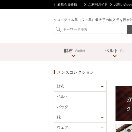
新規会員登録
ご利用ガイド
お問い合わ
クロコダイル革（ワニ革）最大手の輸入元を親会
財布
ベルト
Wallet
Belt
メンズコレクション
財布
ベルト
バッグ
靴
ウェア