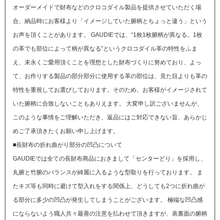
オーダーメイドで財布などのクロコダイル製品を提供させていただく場
合、納品時にお客様より「イメージしていた腑柄とちょっと違う」という
お声を頂くことがあります。
GAUDIEでは、“1枚1枚腑柄が異なる。1枚
の革でも部位によって柄が異なる”というクロコダイル革の特性をふま
え、末永くご愛用頂くことを理想とした財布づくりに努めており、よっ
て、お作りする製品の部分部分に使用する革の部位は、見た目よりも革の
特性を重視してお選びしております。そのため、お客様がイメージされて
いた腑柄に合致しないこともありえます。
大変申し訳ございませんが、
このような事情をご理解いただき、返品にはご対応できない旨、あらかじ
めご了承頂きたくお願い申し上げます。
■長財布の折れ曲がり部分の凹凸について
GAUDIEでは全ての長財布商品におきまして「センターどり」を採用し、
丸腑と竹腑のバランスが綺麗に入るような型取りを行っております。 ま
たキズ等も同時に避けて型入れをする関係上、どうしても2つに折れ曲が
る部分に多少の凹凸が発生してしまうことがございます。 極端な凹凸感
にならないよう職人共々最善の注意を払わせて頂きますが、表裏面の腑柄