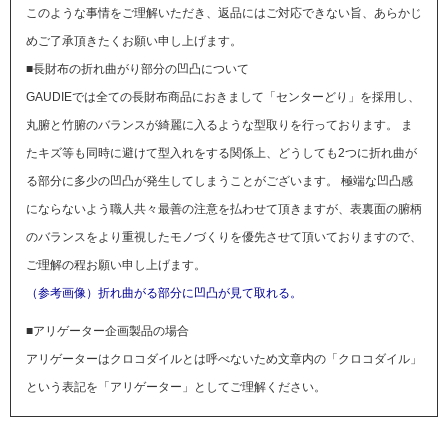
このような事情をご理解いただき、返品にはご対応できない旨、あらかじ
めご了承頂きたくお願い申し上げます。
■長財布の折れ曲がり部分の凹凸について
GAUDIEでは全ての長財布商品におきまして「センターどり」を採用し、
丸腑と竹腑のバランスが綺麗に入るような型取りを行っております。 ま
たキズ等も同時に避けて型入れをする関係上、どうしても2つに折れ曲が
る部分に多少の凹凸が発生してしまうことがございます。 極端な凹凸感
にならないよう職人共々最善の注意を払わせて頂きますが、表裏面の腑柄
のバランスをより重視したモノづくりを優先させて頂いておりますので、
ご理解の程お願い申し上げます。
（参考画像）折れ曲がる部分に凹凸が見て取れる。
■アリゲーター企画製品の場合
アリゲーターはクロコダイルとは呼べないため文章内の「クロコダイル」
という表記を「アリゲーター」としてご理解ください。