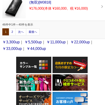
(無双)[M0818]
¥176,000
(本体 ¥160,000、税 ¥16,000)
46件中1件～40件を表示
1
2
次へ
最後へ
￥3,300up
｜
￥5,500up
｜
￥11,000up
｜
￥22,000up
｜
￥33,000up
｜
￥44,000up