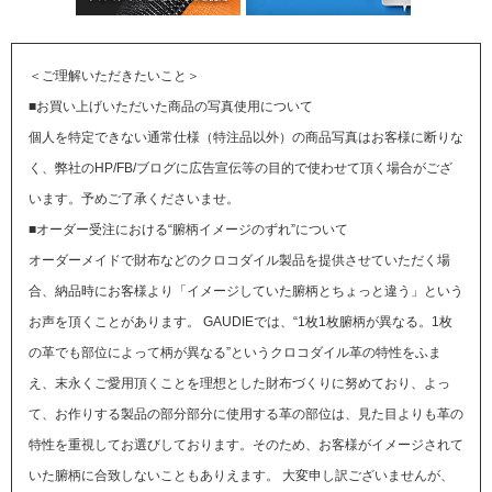
＜ご理解いただきたいこと＞
■お買い上げいただいた商品の写真使用について
個人を特定できない通常仕様（特注品以外）の商品写真はお客様に断りな
く、弊社のHP/FB/ブログに広告宣伝等の目的で使わせて頂く場合がござ
います。予めご了承くださいませ。
■オーダー受注における“腑柄イメージのずれ”について
オーダーメイドで財布などのクロコダイル製品を提供させていただく場
合、納品時にお客様より「イメージしていた腑柄とちょっと違う」という
お声を頂くことがあります。
GAUDIEでは、“1枚1枚腑柄が異なる。1枚
の革でも部位によって柄が異なる”というクロコダイル革の特性をふま
え、末永くご愛用頂くことを理想とした財布づくりに努めており、よっ
て、お作りする製品の部分部分に使用する革の部位は、見た目よりも革の
特性を重視してお選びしております。そのため、お客様がイメージされて
いた腑柄に合致しないこともありえます。
大変申し訳ございませんが、