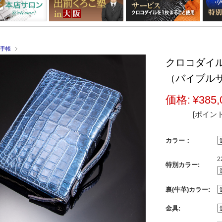
手帳
クロコダイ
（バイブルサイ
価格:
¥385,
[ポイント
カラー：
特別カラー:
裏(牛革)カラー:
金具: