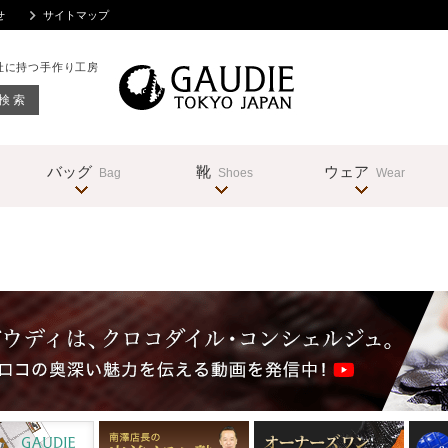
せ
サイトマップ
社に持つ手作り工房
バッグ
靴
ウェア
Bag
Shoes
Wear