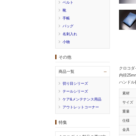
ベルト
靴
手帳
バッグ
名刺入れ
小物
その他
クロコダ
商品一覧
内径25
ハンドル
切り目シリーズ
テールシリーズ
素材
ケア&メンテナンス用品
サイズ
アウトレットコーナー
重量
仕様
特集
金具