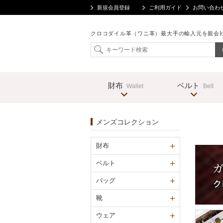
新規会員登録
ご利用ガイド
お問い合わ
クロコダイル革（ワニ革）最大手の輸入元を親会
財布
ベルト
Wallet
Belt
メンズコレクション
財布
ベルト
バッグ
靴
ウェア