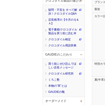
クロコダイル製品の選び方
ブラン
製造
疑問・不安を すべて解
決！クロコダイルQ&A
カラー(
店長南澤の【今月のＱ＆
Ａ】
電子書籍/クロコダイル
製品を買う前に読む本
クロコダイル検定
クロコダイル用語辞典
GAUDIEのこだわり
買う前にぜひ読んでほ
特別カ
しい店長メッセージ
クロコダイル研究所
くろこ塾
裏(牛革
本物の“革”とは
GAUDIEの靴
オーダーメイド