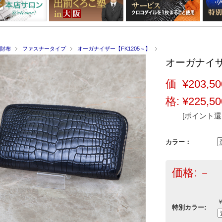
財布
ファスナータイプ
オーガナイザー【FK1205～】
オーガナイザー
価
¥203,50
格:
¥225,50
[ポイント還元
カラー：
価格:
－
￥
特別カラー: