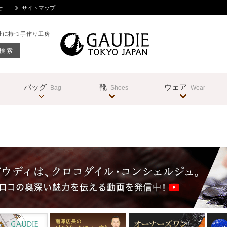
せ
サイトマップ
社に持つ手作り工房
バッグ
靴
ウェア
Bag
Shoes
Wear