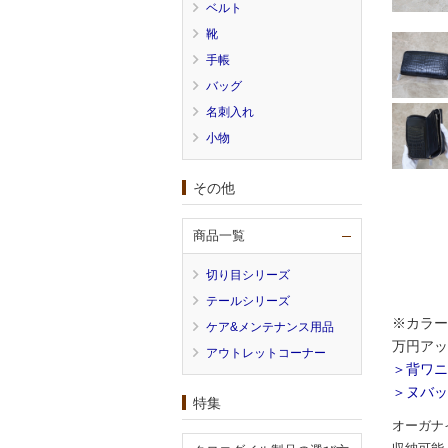
ベルト
靴
手帳
バッグ
名刺入れ
小物
その他
商品一覧
切り目シリーズ
テールシリーズ
※カラー
ケア&メンテナンス用品
万円アッ
アウトレットコーナー
＞背ワニ
＞ヌバッ
特集
オーガナ