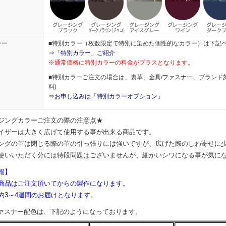
ラー
■特別カラー（枚数限定で特別に染めた個性的なカラー）は下記
⇒「特別カラー」ご紹介
※通常価格に特別カラーの料金がプラスとなります。
■特別カラーご注文の場合は、裏革、金具/ファスナー、ブランド
料)
⇒お申し込みは「特別カラーオプション」
ジングカラーご注文の際の注意点★
イザーは大きく広げて使用する事が出来る商品です。
ングの革は閉じる際の革の引っ張りには強いですが、広げた際のしわ寄せに
使いいただく分には特段問題はございませんが、細かいシワになる事が気に
報】
商品はご注文頂いてからの製作になります。
約3～4週間のお届けとなります。
ファスナー配色は、下記のようになっております。