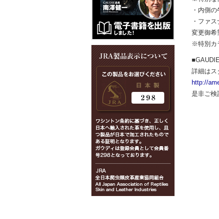
・内側の
・ファス
変更御希
※特別カ
■GAU
詳細はス
http://am
是非ご検