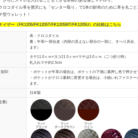
、さらにスマホも入れることもできる余裕のある通しマチ作り。
クロコダイル革を贅沢にも「センター取り」で1本の財布のために革を丸ごと
チ型ウォレット！
イザー（FK1205/FK1205T/FK1205MT/FK1205U）の比較はこちら
表：クロコダイル
裏：牛革/一部合皮（内部の見えない部分の一部に、すべり具合
ます）
タテ11.0ｃｍ×ヨコ21.0ｃｍ×マチは3.0ｃｍ（二つ折り時）
札入れマチ約2.5cm
ド刻印
・ポケットが牛革の場合は、ポケットの下側に素押し色で押させ
・ポケットがクロコ素材に変更する場合は、小銭いれファスナー
ます。
日本製
定番)