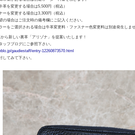
牛革を変更する場合は5,500円（税込）
ナーを変更する場合は3,300円（税込）
望の場合はご注文時の備考欄にご記入ください。
ラーをご選択される場合は牛革変更料・ファスナー色変更料は別途発生しま
DIEから新しい裏革「アリゾナ」を提案いたします！
タッフブログにご参照下さい。
eblo.jp/gaudiestaff/entry-12260873570.html
討してみて下さい。