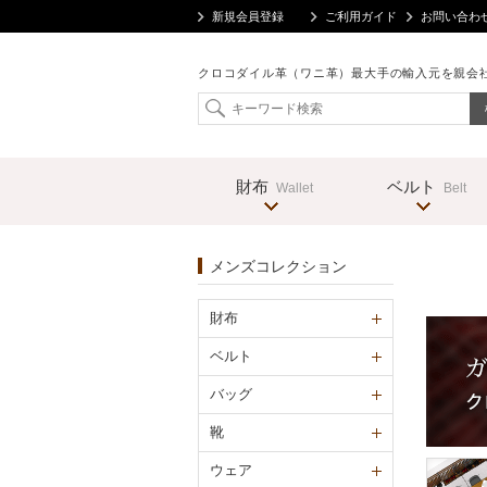
新規会員登録
ご利用ガイド
お問い合わ
クロコダイル革（ワニ革）最大手の輸入元を親会
財布
ベルト
Wallet
Belt
メンズコレクション
財布
ベルト
バッグ
靴
ウェア