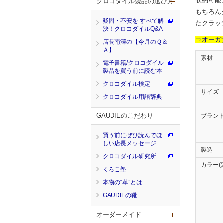
収納可能
クロコダイル製品の選び方
もちろん
疑問・不安を すべて解
たクラッ
決！クロコダイルQ&A
⇒オーガナ
店長南澤の【今月のＱ＆
Ａ】
素材
電子書籍/クロコダイル
製品を買う前に読む本
クロコダイル検定
サイズ
クロコダイル用語辞典
GAUDIEのこだわり
ブラン
買う前にぜひ読んでほ
しい店長メッセージ
製造
クロコダイル研究所
カラー(
くろこ塾
本物の“革”とは
GAUDIEの靴
オーダーメイド