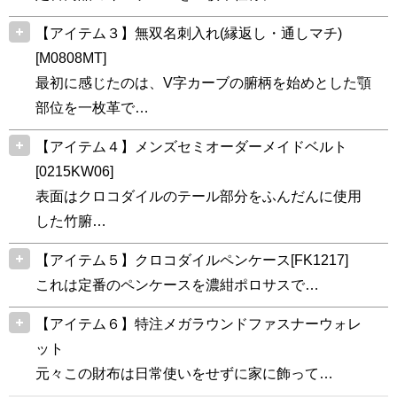
【アイテム３】無双名刺入れ(縁返し・通しマチ)
[M0808MT]
最初に感じたのは、V字カーブの腑柄を始めとした顎
部位を一枚革で…
【アイテム４】メンズセミオーダーメイドベルト
[0215KW06]
表面はクロコダイルのテール部分をふんだんに使用
した竹腑…
【アイテム５】クロコダイルペンケース[FK1217]
これは定番のペンケースを濃紺ポロサスで…
【アイテム６】特注メガラウンドファスナーウォレ
ット
元々この財布は日常使いをせずに家に飾って…