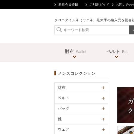
新規会員登録
ご利用ガイド
お問い合わ
クロコダイル革（ワニ革）最大手の輸入元を親会
財布
ベルト
Wallet
Belt
メンズコレクション
財布
ベルト
バッグ
靴
ウェア