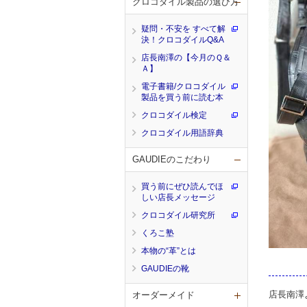
クロコダイル製品の選び方
疑問・不安を すべて解
決！クロコダイルQ&A
店長南澤の【今月のＱ＆
Ａ】
電子書籍/クロコダイル
製品を買う前に読む本
クロコダイル検定
クロコダイル用語辞典
GAUDIEのこだわり
買う前にぜひ読んでほ
しい店長メッセージ
クロコダイル研究所
くろこ塾
本物の“革”とは
GAUDIEの靴
店長南澤
オーダーメイド