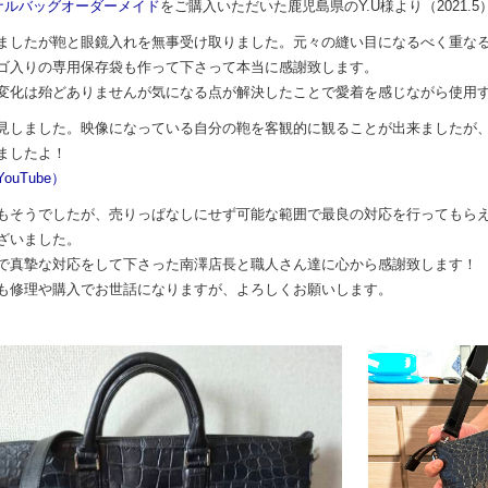
ナルバッグオーダーメイド
をご購入いただいた鹿児島県のY.U様より（2021.5
ましたが鞄と眼鏡入れを無事受け取りました。元々の縫い目になるべく重な
ゴ入りの専用保存袋も作って下さって本当に感謝致します。
変化は殆どありませんが気になる点が解決したことで愛着を感じながら使用
見しました。映像になっている自分の鞄を客観的に観ることが出来ましたが
ましたよ！
ouTube）
もそうでしたが、売りっぱなしにせず可能な範囲で最良の対応を行ってもら
ざいました。
で真摯な対応をして下さった南澤店長と職人さん達に心から感謝致します！
も修理や購入でお世話になりますが、よろしくお願いします。