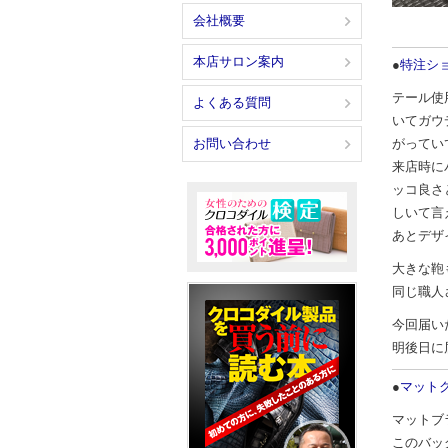
会社概要
本店サロン案内
●
特注シ
テール使
よくある質問
いてガウ
がってい
お問い合わせ
来店時に
ッコ良さ
しいて言
あとデザ
大きな鞄
同じ職人
今回届い
明後日に
●
マットク
マットブ
このバッ