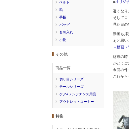
●
オリジ
ベルト
靴
遅くなり
手帳
そしてロ
見た目の
バッグ
名刺入れ
動画も拝
小物
ぁと思い
＞動画（Y
その他
財布の時
がとうご
商品一覧
今回の件
これから
切り目シリーズ
テールシリーズ
ケア&メンテナンス用品
アウトレットコーナー
特集