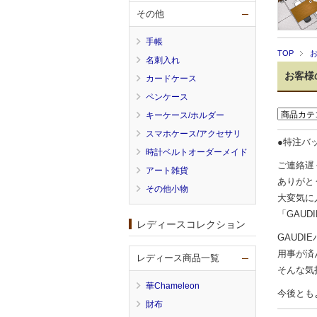
その他
手帳
TOP
名刺入れ
お客様
カードケース
ペンケース
キーケース/ホルダー
スマホケース/アクセサリ
●特注バッ
時計ベルトオーダーメイド
ご連絡遅
アート雑貨
ありがと
その他小物
大変気に
「GAUD
レディースコレクション
GAUD
用事が済
レディース商品一覧
そんな気
華Chameleon
今後とも
財布