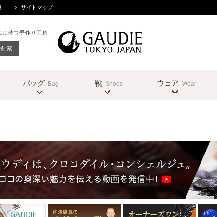
せ
サイトマップ
社に持つ手作り工房
バッグ
靴
ウェア
Bag
Shoes
Wear