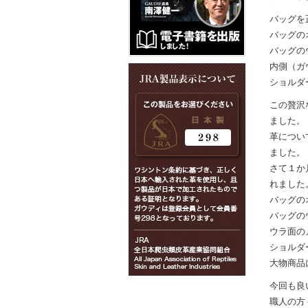
バッグを
バッグの
バッグの
内側（ガ
ショルダ
この贅沢
ました。
革につい
ました。
さて１か
れました
バッグの
バッグの
ウラ面の
ショルダ
大物商品
今回も良
職人の方