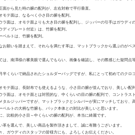
正面から見た時の腑の配列が、左右対称で平行垂直。
オモテ面は、なるべく小さ目の腑を配列。
ウラ面は、オモテ面よりも大き目の腑を配列し、ジッパーの引手はガウディ
ウディプレート付近）は、竹腑を配列。
ーベルトは、竹腑を配列。
なお願いを踏まえて、それらを満たす革は、マットブラックから選ぶのがベ
ては、南澤様の審美眼で選んでもらい、画像を確認し、その際感じた疑問点
月半くらいで納品されたショルダーバッグですが、私にとって初めてのクロ
。
オモテ面は、長財布でも使えるような、小さ目の腑が並んでおり、美しい配
ウラ面は、オモテ面とは対照的な、中くらいの目の腑の配列で、コントラス
メタルジッパーですが、マットブラックとシルバーが実にマッチしており、
ーベルトの大柄な竹腑も、バック本体との対比が美しいと思います。
に、比較的小さ目～中くらいの腑の配列が、本当に綺麗です。
い革を選んで、美しい商品を製作頂きまして、誠に有難うございます。
々、ガウディのスタッフの皆様方にも、よろしくお伝えください。