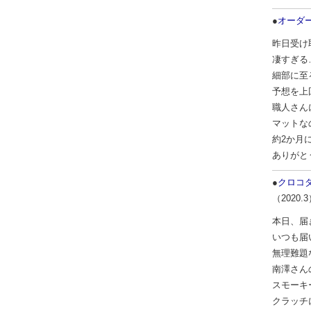
●
オーダ
昨日受け
凄すぎる
細部に至
予想を上
職人さん
マットな
約2か月
ありがと
●
クロコダ
（2020.
本日、届
いつも届
無理難題
南澤さん
スモーキ
クラッチ