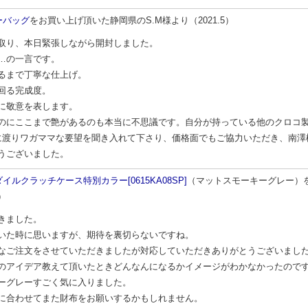
ーバッグ
をお買い上げ頂いた静岡県のS.M様より（2021.5）
取り、本日緊張しながら開封しました。
…の一言です。
るまで丁寧な仕上げ。
回る完成度。
に敬意を表します。
のにここまで艶があるのも本当に不思議です。自分が持っている他のクロコ
に渡りワガママな要望を聞き入れて下さり、価格面でもご協力いただき、南澤
うございました。
イルクラッチケース特別カラー[0615KA08SP]
（マットスモーキーグレー）を
3）
きました。
いた時に思いますが、期待を裏切らないですね。
なご注文をさせていただきましたが対応していただきありがとうございまし
のアイデア教えて頂いたときどんなんになるかイメージがわかなかったので
ーグレーすごく気に入りました。
に合わせてまた財布をお願いするかもしれません。