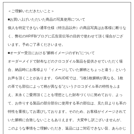
＜ご理解いただきたいこと＞
■お買い上げいただいた商品の写真使用について
個人を特定できない通常仕様（特注品以外）の商品写真はお客様に断りな
く、弊社のHP/FB/ブログに広告宣伝等の目的で使わせて頂く場合がござ
います。予めご了承くださいませ。
■オーダー受注における“腑柄イメージのずれ”について
オーダーメイドで財布などのクロコダイル製品を提供させていただく場
合、納品時にお客様より「イメージしていた腑柄とちょっと違う」という
お声を頂くことがあります。
GAUDIEでは、“1枚1枚腑柄が異なる。1枚
の革でも部位によって柄が異なる”というクロコダイル革の特性をふま
え、末永くご愛用頂くことを理想とした財布づくりに努めており、よっ
て、お作りする製品の部分部分に使用する革の部位は、見た目よりも革の
特性を重視してお選びしております。そのため、お客様がイメージされて
いた腑柄に合致しないこともありえます。
大変申し訳ございませんが、
このような事情をご理解いただき、返品にはご対応できない旨、あらかじ