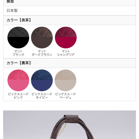
製造
日本製
カラー【表革】
カラー【裏革】