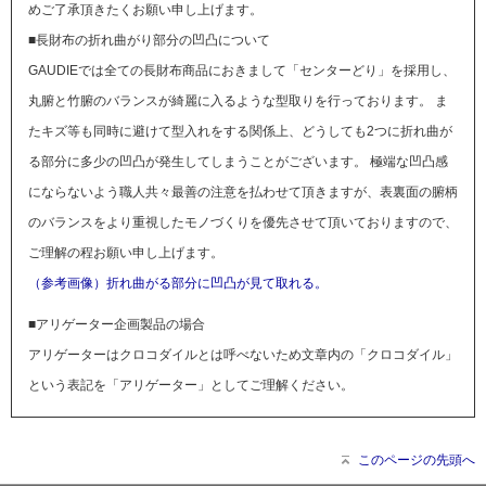
めご了承頂きたくお願い申し上げます。
■長財布の折れ曲がり部分の凹凸について
GAUDIEでは全ての長財布商品におきまして「センターどり」を採用し、
丸腑と竹腑のバランスが綺麗に入るような型取りを行っております。 ま
たキズ等も同時に避けて型入れをする関係上、どうしても2つに折れ曲が
る部分に多少の凹凸が発生してしまうことがございます。 極端な凹凸感
にならないよう職人共々最善の注意を払わせて頂きますが、表裏面の腑柄
のバランスをより重視したモノづくりを優先させて頂いておりますので、
ご理解の程お願い申し上げます。
（参考画像）折れ曲がる部分に凹凸が見て取れる。
■アリゲーター企画製品の場合
アリゲーターはクロコダイルとは呼べないため文章内の「クロコダイル」
という表記を「アリゲーター」としてご理解ください。
このページの先頭へ