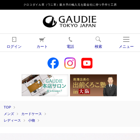
クロコダイル革（ワニ革）最大手の輸入元を親会社に持つ手作り工房
ログイン
カート
電話
検索
メニュー
TOP
メンズ
カードケース
レディース
小物