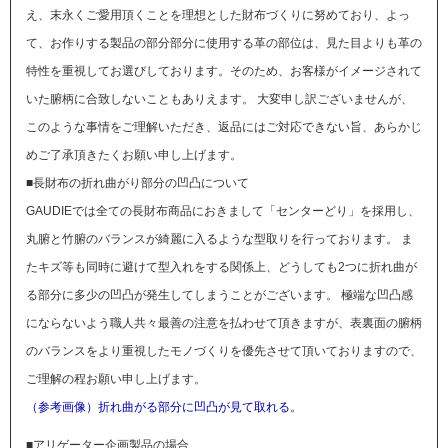
え、末永くご愛用頂くことを理想とした財布づくりに努めており、よっ
て、お作りする製品の部分部分に使用する革の部位は、見た目よりも革の
特性を重視してお選びしております。そのため、お客様がイメージされて
いた腑柄に合致しないこともありえます。
大変申し訳ございませんが、
このような事情をご理解いただき、返品にはご対応できない旨、あらかじ
めご了承頂きたくお願い申し上げます。
■長財布の折れ曲がり部分の凹凸について
GAUDIEでは全ての長財布商品におきまして「センターどり」を採用し、
丸腑と竹腑のバランスが綺麗に入るような型取りを行っております。 ま
たキズ等も同時に避けて型入れをする関係上、どうしても2つに折れ曲が
る部分に多少の凹凸が発生してしまうことがございます。 極端な凹凸感
にならないよう職人共々最善の注意を払わせて頂きますが、表裏面の腑柄
のバランスをより重視したモノづくりを優先させて頂いておりますので、
ご理解の程お願い申し上げます。
（参考画像）折れ曲がる部分に凹凸が見て取れる。
■アリゲーター企画製品の場合