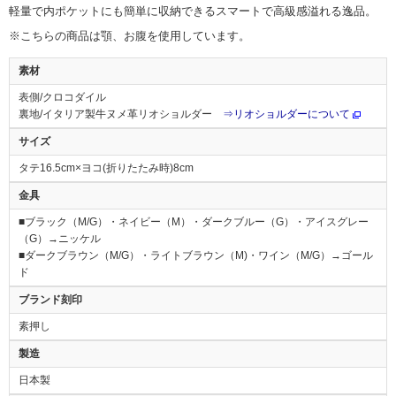
軽量で内ポケットにも簡単に収納できるスマートで高級感溢れる逸品。
※こちらの商品は顎、お腹を使用しています。
素材
表側/クロコダイル
裏地/イタリア製牛ヌメ革リオショルダー
⇒リオショルダーについて
サイズ
タテ16.5cm×ヨコ(折りたたみ時)8cm
金具
■ブラック（M/G）・ネイビー（M）・ダークブルー（G）・アイスグレー
（G）→ニッケル
■ダークブラウン（M/G）・ライトブラウン（M)・ワイン（M/G）→ゴール
ド
ブランド刻印
素押し
製造
日本製