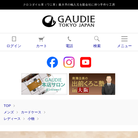
クロコダイル革（ワニ革）最大手の輸入元を親会社に持つ手作り工房
ログイン
カート
電話
検索
メニュー
TOP
メンズ
カードケース
レディース
小物