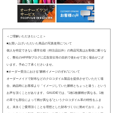
＜ご理解いただきたいこと＞
■お買い上げいただいた商品の写真使用について
個人を特定できない通常仕様（特注品以外）の商品写真はお客様に断りな
く、弊社のHP/FB/ブログに広告宣伝等の目的で使わせて頂く場合がござ
います。予めご了承くださいませ。
■オーダー受注における“腑柄イメージのずれ”について
オーダーメイドで財布などのクロコダイル製品を提供させていただく場
合、納品時にお客様より「イメージしていた腑柄とちょっと違う」という
お声を頂くことがあります。
GAUDIEでは、“1枚1枚腑柄が異なる。1枚
の革でも部位によって柄が異なる”というクロコダイル革の特性をふま
え、末永くご愛用頂くことを理想とした財布づくりに努めており、よっ