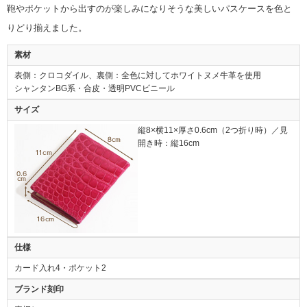
鞄やポケットから出すのが楽しみになりそうな美しいパスケースを色と
りどり揃えました。
素材
表側：クロコダイル、裏側：全色に対してホワイトヌメ牛革を使用
シャンタンBG系・合皮・透明PVCビニール
サイズ
縦8×横11×厚さ0.6cm（2つ折り時）／見
開き時：縦16cm
仕様
カード入れ4・ポケット2
ブランド刻印