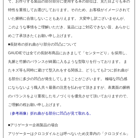
て、お作りする製品の部分部分に使用する革の部位は、見た目よりも革の
特性を重視してお選びしております。そのため、お客様がイメージされて
いた腑柄に合致しないこともありえます。
大変申し訳ございませんが、
このような事情をご理解いただき、返品にはご対応できない旨、あらかじ
めご了承頂きたくお願い申し上げます。
■長財布の折れ曲がり部分の凹凸について
GAUDIEでは全ての長財布商品におきまして「センターどり」を採用し、
丸腑と竹腑のバランスが綺麗に入るような型取りを行っております。 ま
たキズ等も同時に避けて型入れをする関係上、どうしても2つに折れ曲が
る部分に多少の凹凸が発生してしまうことがございます。 極端な凹凸感
にならないよう職人共々最善の注意を払わせて頂きますが、表裏面の腑柄
のバランスをより重視したモノづくりを優先させて頂いておりますので、
ご理解の程お願い申し上げます。
（参考画像）折れ曲がる部分に凹凸が見て取れる。
■アリゲーター企画製品の場合
アリゲーターはクロコダイルとは呼べないため文章内の「クロコダイル」