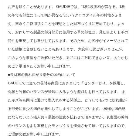
お声を頂くことがあります。
GAUDIEでは、“1枚1枚腑柄が異なる。1枚
の革でも部位によって柄が異なる”というクロコダイル革の特性をふま
え、末永くご愛用頂くことを理想とした財布づくりに努めており、よっ
て、お作りする製品の部分部分に使用する革の部位は、見た目よりも革の
特性を重視してお選びしております。そのため、お客様がイメージされて
いた腑柄に合致しないこともありえます。
大変申し訳ございませんが、
このような事情をご理解いただき、返品にはご対応できない旨、あらかじ
めご了承頂きたくお願い申し上げます。
■長財布の折れ曲がり部分の凹凸について
GAUDIEでは全ての長財布商品におきまして「センターどり」を採用し、
丸腑と竹腑のバランスが綺麗に入るような型取りを行っております。 ま
たキズ等も同時に避けて型入れをする関係上、どうしても2つに折れ曲が
る部分に多少の凹凸が発生してしまうことがございます。 極端な凹凸感
にならないよう職人共々最善の注意を払わせて頂きますが、表裏面の腑柄
のバランスをより重視したモノづくりを優先させて頂いておりますので、
ご理解の程お願い申し上げます。