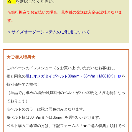
る」
を選択してください。
※銀行振込でお支払いの場合、見本靴の発送は入金確認後となりま
す。
＞サイズオーダーシステムのご利用について
★ご購入特典★
このページのドレスシューズをお買い上げいただいたお客様に、
靴と同色の
隠しオメガタイプベルト30m/m・35m/m［M0810K］
を
特別価格でご提供！
（単品でお求めの場合44,000円のベルトが27,500円と大変お得になっ
ております）
※ベルトのカラーは靴と同色のみとなります。
※ベルト幅は30m/mまたは35m/mを選択いただけます。
ベルト購入ご希望の方は、下記フォームの「★ご購入特典」項目でベ