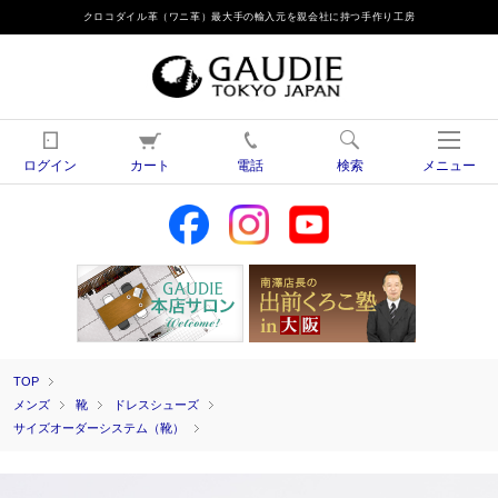
クロコダイル革（ワニ革）最大手の輸入元を親会社に持つ手作り工房
ログイン
カート
電話
検索
メニュー
TOP
メンズ
靴
ドレスシューズ
サイズオーダーシステム（靴）