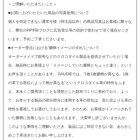
＜ご理解いただきたいこと＞
■お買い上げいただいた商品の写真使用について
個人を特定できない通常仕様（特注品以外）の商品写真はお客様に断りな
く、弊社のHP/FB/ブログに広告宣伝等の目的で使わせて頂く場合がござ
います。予めご了承くださいませ。
■オーダー受注における“腑柄イメージのずれ”について
オーダーメイドで財布などのクロコダイル製品を提供させていただく場
合、納品時にお客様より「イメージしていた腑柄とちょっと違う」という
お声を頂くことがあります。
GAUDIEでは、“1枚1枚腑柄が異なる。1枚
の革でも部位によって柄が異なる”というクロコダイル革の特性をふま
え、末永くご愛用頂くことを理想とした財布づくりに努めており、よっ
て、お作りする製品の部分部分に使用する革の部位は、見た目よりも革の
特性を重視してお選びしております。そのため、お客様がイメージされて
いた腑柄に合致しないこともありえます。
大変申し訳ございませんが、
このような事情をご理解いただき、返品にはご対応できない旨、あらかじ
めご了承頂きたくお願い申し上げます。