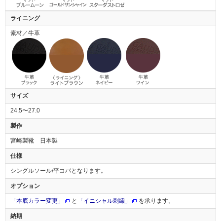
ライニング
素材／牛革
サイズ
24.5〜27.0
製作
宮崎製靴 日本製
仕様
シングルソール/平コバとなります。
オプション
「本底カラー変更」
と
「イニシャル刺繍」
を承ります。
納期