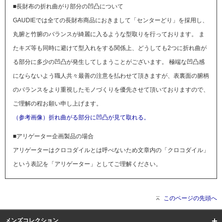
■長財布の折れ曲がり部分の凹凸について
GAUDIEでは全ての長財布商品におきまして「センターどり」を採用し、
丸腑と竹腑のバランスが綺麗に入るような型取りを行っております。 ま
たキズ等も同時に避けて型入れをする関係上、どうしても2つに折れ曲が
る部分に多少の凹凸が発生してしまうことがございます。 極端な凹凸感
にならないよう職人共々最善の注意を払わせて頂きますが、表裏面の腑柄
のバランスをより重視したモノづくりを優先させて頂いておりますので、
ご理解の程お願い申し上げます。
（参考画像）折れ曲がる部分に凹凸が見て取れる。
■アリゲーター企画製品の場合
アリゲーターはクロコダイルとは呼べないため文章内の「クロコダイル」
という表記を「アリゲーター」としてご理解ください。
このページの先頭へ
メンズコレクション