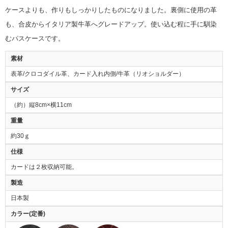
ケースよりも、作りもしっかりしたものになりました。裏側に使用の革
も、合皮からイタリア製牛革へグレードアップ。使い込む程に手に馴染
むパスケースです。
素材
表革/クロコダイル革、カード入れ内側/牛革（リオショルダー）
サイズ
（約）縦8cm×横11cm
重量
約30ｇ
仕様
カードは２枚収納可能。
製造
日本製
カラー(定番)