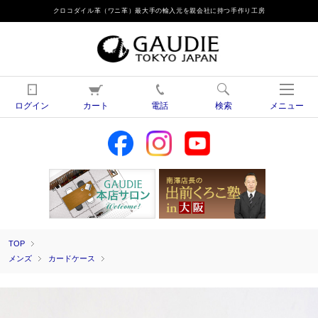
クロコダイル革（ワニ革）最大手の輸入元を親会社に持つ手作り工房
ログイン
カート
電話
検索
メニュー
TOP
メンズ
カードケース