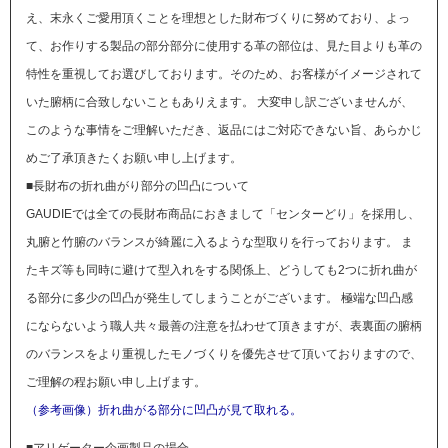
え、末永くご愛用頂くことを理想とした財布づくりに努めており、よっ
て、お作りする製品の部分部分に使用する革の部位は、見た目よりも革の
特性を重視してお選びしております。そのため、お客様がイメージされて
いた腑柄に合致しないこともありえます。
大変申し訳ございませんが、
このような事情をご理解いただき、返品にはご対応できない旨、あらかじ
めご了承頂きたくお願い申し上げます。
■長財布の折れ曲がり部分の凹凸について
GAUDIEでは全ての長財布商品におきまして「センターどり」を採用し、
丸腑と竹腑のバランスが綺麗に入るような型取りを行っております。 ま
たキズ等も同時に避けて型入れをする関係上、どうしても2つに折れ曲が
る部分に多少の凹凸が発生してしまうことがございます。 極端な凹凸感
にならないよう職人共々最善の注意を払わせて頂きますが、表裏面の腑柄
のバランスをより重視したモノづくりを優先させて頂いておりますので、
ご理解の程お願い申し上げます。
（参考画像）折れ曲がる部分に凹凸が見て取れる。