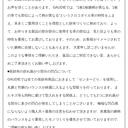
お声を頂くことがあります。
GAUDIEでは、“1枚1枚腑柄が異なる。1枚
の革でも部位によって柄が異なる”というクロコダイル革の特性をふま
え、末永くご愛用頂くことを理想とした財布づくりに努めており、よっ
て、お作りする製品の部分部分に使用する革の部位は、見た目よりも革の
特性を重視してお選びしております。そのため、お客様がイメージされて
いた腑柄に合致しないこともありえます。
大変申し訳ございませんが、
このような事情をご理解いただき、返品にはご対応できない旨、あらかじ
めご了承頂きたくお願い申し上げます。
■長財布の折れ曲がり部分の凹凸について
GAUDIEでは全ての長財布商品におきまして「センターどり」を採用し、
丸腑と竹腑のバランスが綺麗に入るような型取りを行っております。 ま
たキズ等も同時に避けて型入れをする関係上、どうしても2つに折れ曲が
る部分に多少の凹凸が発生してしまうことがございます。 極端な凹凸感
にならないよう職人共々最善の注意を払わせて頂きますが、表裏面の腑柄
のバランスをより重視したモノづくりを優先させて頂いておりますので、
ご理解の程お願い申し上げます。